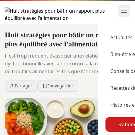
Huit stratégies pour bâtir un rapport
Actualités
plus équilibré avec l'alimentation
Bien-être e
Il est trop fréquent d’associer une relation
dysfonctionnelle avec la nourriture à la manifestation
Conseils d
de troubles alimentaires tels que l’anorexie ou la
boulimie. Cependant, d’après le Docteur Sophie Mo...
Partager
Sauvegarder
Recettes 
Histoires e
S'abonn