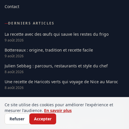
Contact
DERNIERS ARTICLES
La recette avec des œufs qui sauve les restes du frigo
9 août 2026
Bottereaux : origine, tradition et recette facile
9 août 2026
Julien Sebbag : parcours, restaurants et style du chef
8 août 2026
Une recette de Haricots verts qui voyage de Nice au Maroc
8 août 2026
Ce site utilise des cookies pour améliorer l'expérience et
mesurer l'audience.
En savoir plus
Newsletter
Refuser
Accepter
Nos meilleurs articles chaque semaine — voyages, recettes et
bien-être directement dans votre boîte mail.