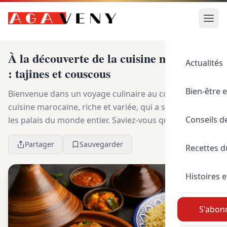
À la découverte de la cuisine marocaine
Actualités
: tajines et couscous
Bien-être e
Bienvenue dans un voyage culinaire au cœur de la
cuisine marocaine, riche et variée, qui a su conquérir
Conseils d
les palais du monde entier. Saviez-vous que le tajine et
le couscous sont bien plus que de sim...
Partager
Sauvegarder
Recettes 
Histoires e
S'abonn