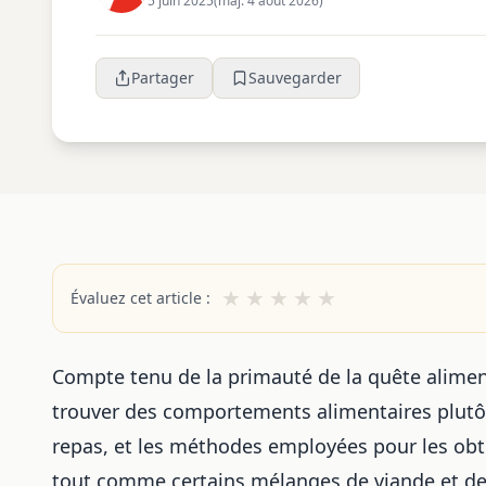
5 juin 2025
(maj. 4 août 2026)
Partager
Sauvegarder
★
★
★
★
★
Évaluez cet article :
Compte tenu de la primauté de la quête aliment
trouver des comportements alimentaires plutôt
repas, et les méthodes employées pour les obten
tout comme certains
mélanges de viande et de