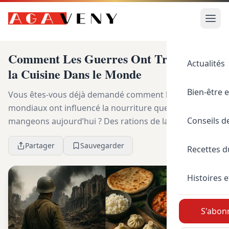
Comment Les Guerres Ont Transformé
Actualités
la Cuisine Dans le Monde
Bien-être e
Vous êtes-vous déjà demandé comment les conflits
mondiaux ont influencé la nourriture que nous
Conseils d
mangeons aujourd’hui ? Des rations de la Seconde
Guerre mondiale aux influences vietnamiennes sur la
Partager
Sauvegarder
cuis...
Recettes 
Histoires e
S'abonn