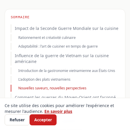
SOMMAIRE
Impact de la Seconde Guerre Mondiale sur la cuisine
Rationnement et créativité culinaire
Adaptabilité : l’art de cuisiner en temps de guerre
Influence de la guerre de Vietnam sur la cuisine
américaine
Introduction de la gastronomie vietnamienne aux États-Unis
L’adoption des plats vietnamiens
Nouvelles saveurs, nouvelles perspectives
Comment les guerres du Moyen-Orient ont façonné
la cuisine moderne
Ce site utilise des cookies pour améliorer l'expérience et
mesurer l'audience.
En savoir plus
Influence de la cuisine du Moyen-Orient
Refuser
Accepter
Introduction de nouveaux ingrédients
Transformation des traditions culinaires