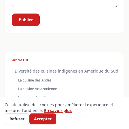
Publier
SOMMAIRE
Diversité des cuisines indigènes en Amérique du Sud
La cuisine des Andes
La cuisine Amazonienne
La cuisine de la Patagonie
Ce site utilise des cookies pour améliorer l'expérience et
La cuisine des Guaranis
mesurer l'audience.
En savoir plus
Histoire et origines des cuisines indigènes en
Refuser
Accepter
Amérique du Sud