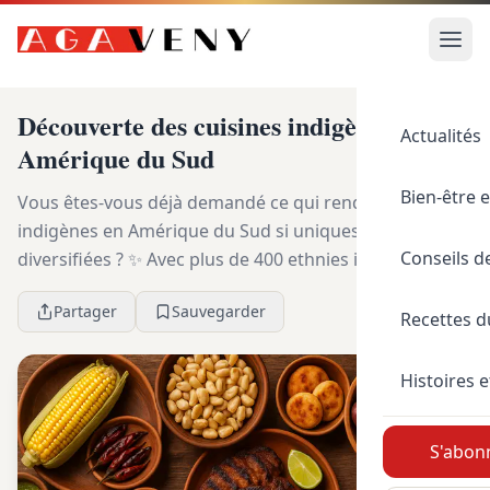
Découverte des cuisines indigènes en
Actualités
Amérique du Sud
Bien-être e
Vous êtes-vous déjà demandé ce qui rend les cuisines
indigènes en Amérique du Sud si uniques et
Conseils d
diversifiées ? ✨ Avec plus de 400 ethnies indigènes
recensées, l’Amérique du Sud est un réservoir de t...
Partager
Sauvegarder
Recettes 
Histoires e
S'abonn