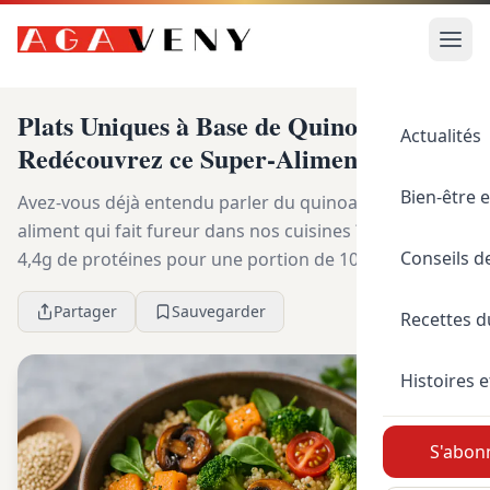
Plats Uniques à Base de Quinoa :
Actualités
Redécouvrez ce Super-Aliment
Bien-être e
Avez-vous déjà entendu parler du quinoa, ce super-
aliment qui fait fureur dans nos cuisines ? Avec ses
Conseils d
4,4g de protéines pour une portion de 100g, il est
l’ingrédient parfait pour une alimentation sai...
Partager
Sauvegarder
Recettes 
Histoires e
S'abonn