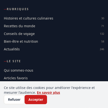
RUBRIQUES
Histoires et cultures culinaires
30
Recettes du monde
71
Conseils de voyage
132
Bien-être et nutrition
58
Actualités
246
LE SITE
Qui sommes-nous
Articles favoris
Contact
Ce site utilise des cookies pour améliorer l'expérience et
mesurer l'audience.
En savoir plus
Refuser
Accepter
DERNIERS ARTICLES