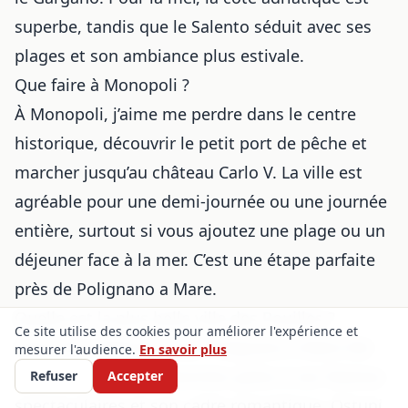
superbe, tandis que le Salento séduit avec ses
plages et son ambiance plus estivale.
Que faire à Monopoli ?
À Monopoli, j’aime me perdre dans le centre
historique, découvrir le petit port de pêche et
marcher jusqu’au château Carlo V. La ville est
agréable pour une demi-journée ou une journée
entière, surtout si vous ajoutez une plage ou un
déjeuner face à la mer. C’est une étape parfaite
près de Polignano a Mare.
Quelle est la plus belle ville des Pouilles ?
Ce site utilise des cookies pour améliorer l'expérience et
C’est très subjectif, mais Polignano a Mare fait
mesurer l'audience.
En savoir plus
souvent partie des favorites grâce à ses falaises
Refuser
Accepter
spectaculaires et son cadre romantique. Ostuni