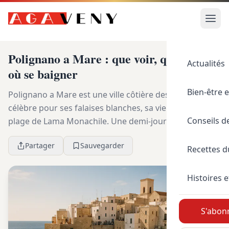
Polignano a Mare : que voir, que faire et
Actualités
où se baigner
Bien-être e
Polignano a Mare est une ville côtière des Pouilles,
célèbre pour ses falaises blanches, sa vieille ville et la
Conseils d
plage de Lama Monachile. Une demi-journée suffit
pour voir l’essentiel, mais une journée...
Partager
Sauvegarder
Recettes 
Histoires e
S'abonn