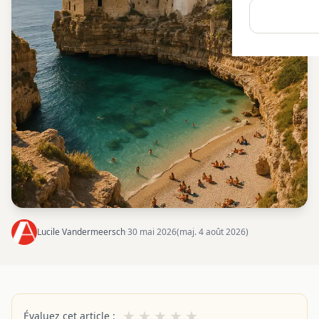
Lucile Vandermeersch
·
30 mai 2026
(maj. 4 août 2026)
★
★
★
★
★
Évaluez cet article :