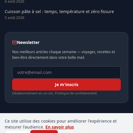
6 août 2026
Cuisson pâte à sel : temps, température et zéro fissure
5 août 2026
Newsletter
Nos meilleurs articles chaque semaine — voyages, recettes et
bien-être directement dans votre boîte mail.
Je m'inscris
Désabonnement en un clic. Politique de confidentialité.
Ce site utilise des cookies pour améliorer l'expérience et
mesurer l'audience.
En savoir plus
© 2026 . Tous droits réservés.
Cookies
RGPD
Mentions légales
Plan du site