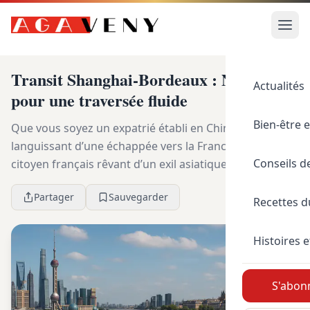
Transit Shanghai-Bordeaux : Nos pistes
Actualités
pour une traversée fluide
Bien-être e
Que vous soyez un expatrié établi en Chine
languissant d’une échappée vers la France, ou un
Conseils d
citoyen français rêvant d’un exil asiatique, le
déplacement est une donnée fondamentale de votre
Partager
Sauvegarder
préparation...
Recettes 
Histoires e
S'abonn