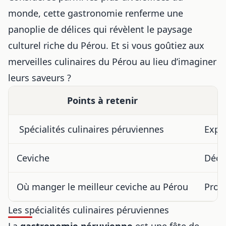
monde, cette gastronomie renferme une
panoplie de délices qui révèlent le paysage
culturel riche du Pérou. Et si vous goûtiez aux
merveilles culinaires du Pérou au lieu d’imaginer
leurs saveurs ?
Points à retenir
️ Spécialités culinaires péruviennes
Explo
Ceviche
Décou
Où manger le meilleur ceviche au Pérou
Prof
Les spécialités culinaires péruviennes
La
gastronomie péruvienne
est une fête de