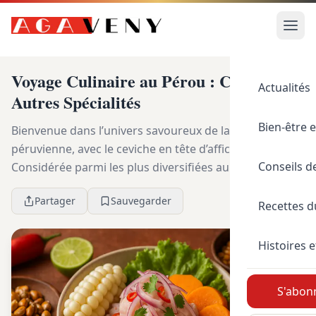
Voyage Culinaire au Pérou : Ceviche et
Actualités
Autres Spécialités
Bien-être e
Bienvenue dans l’univers savoureux de la cuisine
péruvienne, avec le ceviche en tête d’affiche !
Conseils d
Considérée parmi les plus diversifiées au monde, cette
gastronomie renferme une panoplie de délices qui...
Partager
Sauvegarder
Recettes 
Histoires e
S'abonn