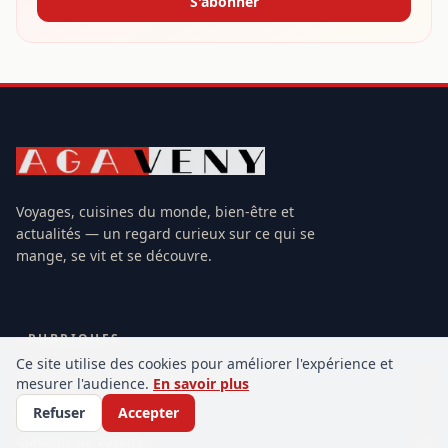
S'abonner
Voyages, cuisines du monde, bien-être et
actualités — un regard curieux sur ce qui se
mange, se vit et se découvre.
RUBRIQUES
Ce site utilise des cookies pour améliorer l'expérience et
Histoires et cultures culinaires
30
mesurer l'audience.
En savoir plus
Recettes du monde
71
Refuser
Accepter
Conseils de voyage
132