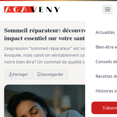
Sommeil réparateur: découvrez son
Actualités
impact essentiel sur votre santé
Bien-être e
L’expression “sommeil réparateur” est souvent
évoquée, mais saisit-on véritablement sa portée sur
Conseils d
notre bien-être? Un sommeil de qualité se répercute
directement sur notre santé, et inversement, les c...
Partager
Sauvegarder
Recettes 
Histoires e
S'abonn