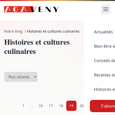
Notre blog
/
Histoires et cultures culinaires
Actualités
Histoires et cultures
812
Bien-être e
culinaires
articles
Conseils d
Recettes 
Histoires e
1
…
16
17
18
19
20
21
S'abonn