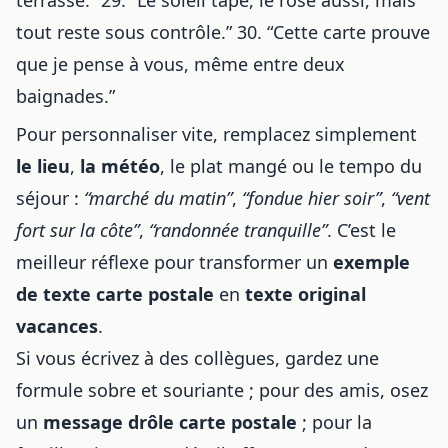
terrasse.” 29. “Le soleil tape, le rosé aussi, mais
tout reste sous contrôle.” 30. “Cette carte prouve
que je pense à vous, même entre deux
baignades.”
Pour personnaliser vite, remplacez simplement
le lieu
,
la météo
, le plat mangé ou le tempo du
séjour :
“marché du matin”
,
“fondue hier soir”
,
“vent
fort sur la côte”
,
“randonnée tranquille”
. C’est le
meilleur réflexe pour transformer un
exemple
de texte carte postale
en
texte original
vacances
.
Si vous écrivez à des collègues, gardez une
formule sobre et souriante ; pour des amis, osez
un
message drôle carte postale
; pour la