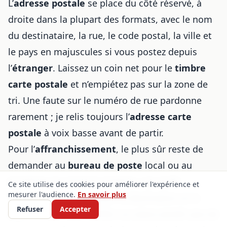
L’
adresse postale
se place du côté réservé, à
droite dans la plupart des formats, avec le nom
du destinataire, la rue, le code postal, la ville et
le pays en majuscules si vous postez depuis
l’
étranger
. Laissez un coin net pour le
timbre
carte postale
et n’empiétez pas sur la zone de
tri. Une faute sur le numéro de rue pardonne
rarement ; je relis toujours l’
adresse carte
postale
à voix basse avant de partir.
Pour l’
affranchissement
, le plus sûr reste de
demander au
bureau de poste
local ou au
buraliste qui vend les timbres. Les tarifs
Ce site utilise des cookies pour améliorer l'expérience et
mesurer l'audience.
En savoir plus
changent, selon le poids, la destination et le
Refuser
Accepter
pays ; mieux vaut vérifier sur place plutôt que de