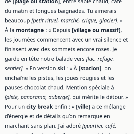
de
[plage ou station]
, entre sable chaud, café
du matin et longues baignades. Tu aimerais
beaucoup
[petit rituel, marché, crique, glacier]
. »
À la
montagne
: « Depuis
[village ou massif]
,
les journées commencent avec un vrai silence et
finissent avec des sommets encore roses. Je
garde en tête notre balade vers
[lac, refuge,
sentier]
. » En version
ski
: « À
[station]
, on
enchaîne les pistes, les joues rougies et les
pauses chocolat chaud. Mention spéciale à
[piste, panorama, auberge]
, qui mérite le détour. »
Pour un
city break
enfin : «
[ville]
a ce mélange
d’énergie et de détails qu’on remarque en
marchant sans plan. J’ai adoré
[quartier, café,