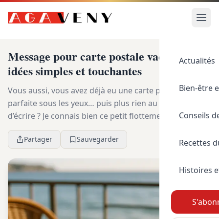
Message pour carte postale vacances :
Actualités
idées simples et touchantes
Bien-être e
Vous aussi, vous avez déjà eu une carte postale
parfaite sous les yeux… puis plus rien au moment
Conseils d
d’écrire ? Je connais bien ce petit flottement : la mer est
là, le café refroidit, le timbre attend, et...
Partager
Sauvegarder
Recettes 
Histoires e
S'abonn