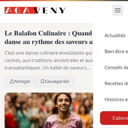
Le Balafon Culinaire : Quand le Brésil
Actualités
danse au rythme des saveurs africaines
Bien-être e
C’est une danse culinaire envoûtante qui appelle aux
racines, aux traditions ancestrales et aux voyages
Conseils d
transatlantiques. Un ballet de saveurs
intrinsèquement lié à la culture brésilienne, mais qui
Partager
Sauvegarder
tr...
Recettes 
Histoires e
S'abonn