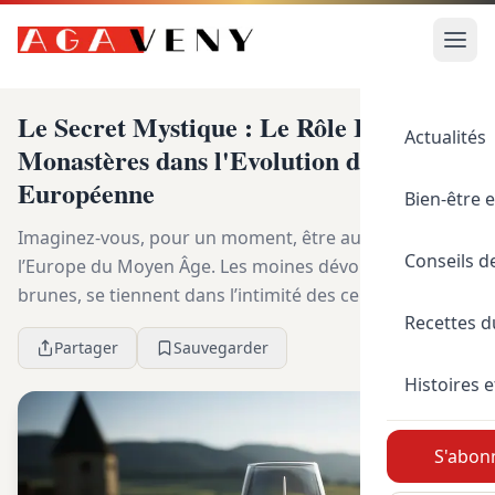
Le Secret Mystique : Le Rôle Inédit des
Actualités
Monastères dans l'Evolution de la Bière
Européenne
Bien-être e
Imaginez-vous, pour un moment, être au cœur de
Conseils d
l’Europe du Moyen Âge. Les moines dévoués, en robes
brunes, se tiennent dans l’intimité des celliers voûtés,
Recettes 
mélangeant des ingrédients et surveillant at...
Partager
Sauvegarder
Histoires e
S'abonn