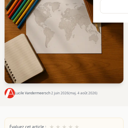
Lucile Vandermeersch
·
2 juin 2026
(maj. 4 août 2026)
★
★
★
★
★
Évaluez cet article :