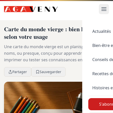
Carte du monde vierge : bien la choisir
Actualités
selon votre usage
Bien-être e
Une carte du monde vierge est un planisphère sans
noms, ou presque, conçu pour apprendre, annoter,
Conseils d
imprimer ou tester ses connaissances en géographie.
Pour bien la choisir, regardez surtout la présenc...
Partager
Sauvegarder
Recettes 
Histoires e
S'abonn