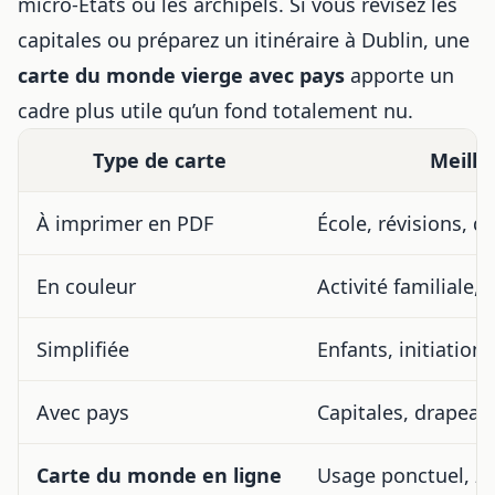
micro-États ou les archipels. Si vous révisez les
capitales ou
préparez un itinéraire à Dublin
, une
carte du monde vierge avec pays
apporte un
cadre plus utile qu’un fond totalement nu.
Type de carte
Meille
À imprimer en PDF
École, révisions, qu
En couleur
Activité familiale, 
Simplifiée
Enfants, initiation
Avec pays
Capitales, drapeau
Carte du monde en ligne
Usage ponctuel, z