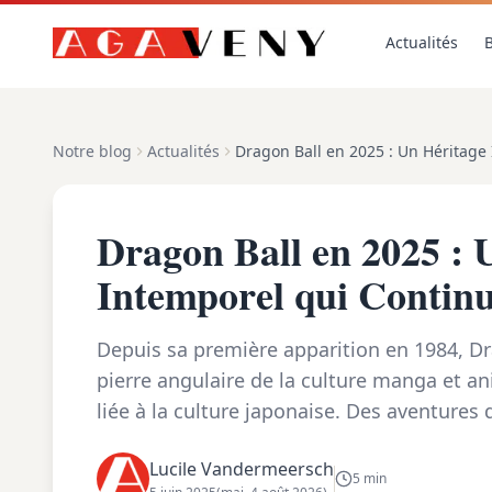
Actualités
B
Notre blog
Actualités
Dragon Ball en 2025 : 
Intemporel qui Continu
Depuis sa première apparition en 1984, D
pierre angulaire de la culture manga et 
liée à la culture japonaise. Des aventures
contre Freezer, Cell et Majin Buu, l’uni...
Lucile Vandermeersch
5 min