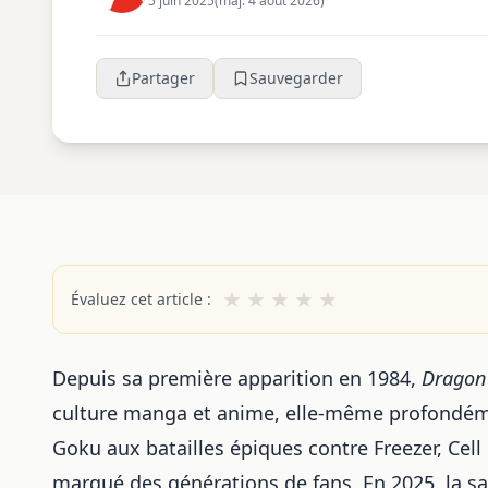
5 juin 2025
(maj. 4 août 2026)
Partager
Sauvegarder
★
★
★
★
★
Évaluez cet article :
Depuis sa première apparition en 1984,
Dragon 
culture manga et anime, elle-même profondéme
Goku aux batailles épiques contre Freezer, Cell 
marqué des générations de fans. En 2025, la s