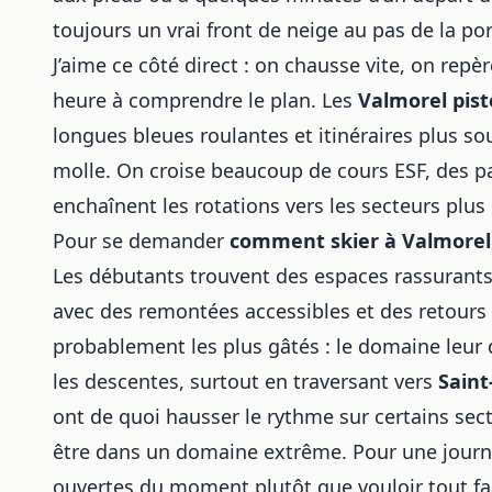
toujours un vrai front de neige au pas de la po
J’aime ce côté direct : on chausse vite, on repè
heure à comprendre le plan. Les
Valmorel pist
longues bleues roulantes et itinéraires plus so
molle. On croise beaucoup de cours ESF, des pa
enchaînent les rotations vers les secteurs plus
Pour se demander
comment skier à Valmorel
Les débutants trouvent des espaces rassurants 
avec des remontées accessibles et des retours 
probablement les plus gâtés : le domaine leur 
les descentes, surtout en traversant vers
Sain
ont de quoi hausser le rythme sur certains sect
être dans un domaine extrême. Pour une journé
ouvertes du moment plutôt que vouloir tout f