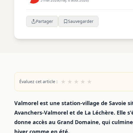
5 mai 2026
(maj. 6 août 2026)
Partager
Sauvegarder
★
★
★
★
★
Évaluez cet article :
Valmorel est une station-village de Savoie 
Avanchers-Valmorel et de La Léchère. Elle s'
donne accès au Grand Domaine, qui culmine à
hiver comme en été.