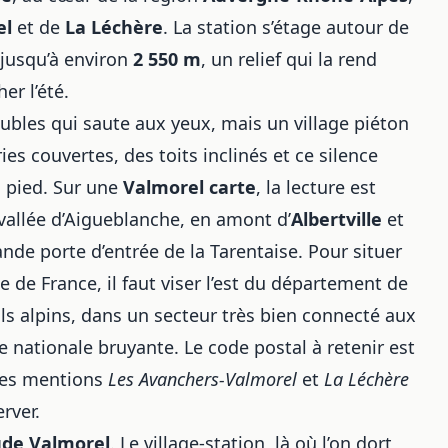
el
et de
La Léchère
. La station s’étage autour de
jusqu’à environ
2 550 m
, un relief qui la rend
er l’été.
ubles qui saute aux yeux, mais un village piéton
ies couvertes, des toits inclinés et ce silence
 à pied. Sur une
Valmorel carte
, la lecture est
vallée d’Aigueblanche, en amont d’
Albertville
et
ande porte d’entrée de la Tarentaise. Pour situer
e de France, il faut viser l’est du département de
ols alpins, dans un secteur très bien connecté aux
e nationale bruyante. Le code postal à retenir est
 les mentions
Les Avanchers-Valmorel
et
La Léchère
rver.
ude Valmorel
. Le village-station, là où l’on dort,