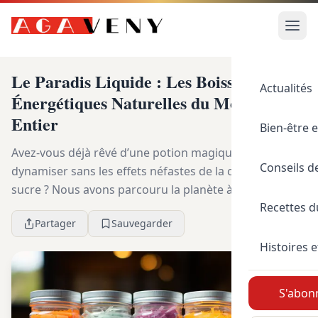
Le Paradis Liquide : Les Boissons
Actualités
Énergétiques Naturelles du Monde
Entier
Bien-être e
Avez-vous déjà rêvé d’une potion magique pour vous
Conseils d
dynamiser sans les effets néfastes de la caféine ou du
sucre ? Nous avons parcouru la planète à la recherche
Recettes 
de ces élixirs énergisants et sommes prê...
Partager
Sauvegarder
Histoires e
S'abonn