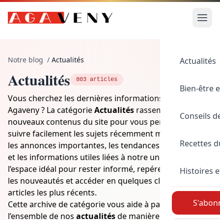
Notre blog
/
Actualités
Actualités
Actualités
803 articles
Bien-être e
Vous cherchez les dernières informations publiées sur
Agaveny ? La catégorie
Actualités
rassemble les
Conseils d
nouveaux contenus du site pour vous permettre de
suivre facilement les sujets récemment mis en ligne,
Recettes 
les annonces importantes, les tendances du moment
et les informations utiles liées à notre univers. C’est
l’espace idéal pour rester informé, repérer rapidement
Histoires e
les nouveautés et accéder en quelques clics aux
articles les plus récents.
S'abonn
Cette archive de catégorie vous aide à parcourir
l’ensemble de nos
actualités
de manière claire et