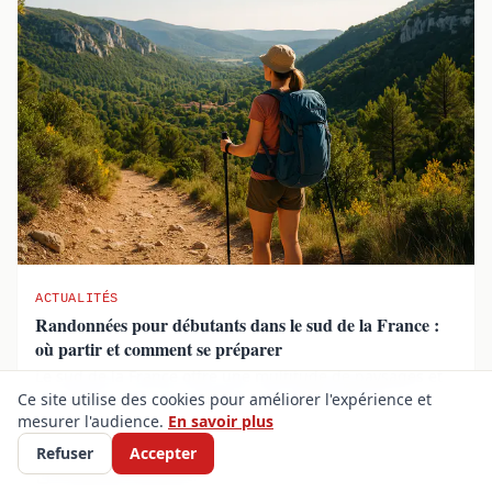
ACTUALITÉS
Randonnées pour débutants dans le sud de la France :
où partir et comment se préparer
Le sud de la France offre une multitude de paysages et
de sentiers pour les amateurs de randonnée. Q...
Ce site utilise des cookies pour améliorer l'expérience et
mesurer l'audience.
En savoir plus
Lucile Vandermeersch
·
5 juin 2025
·
4 min
Refuser
Accepter
Partager
Sauvegarder