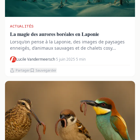
ACTUALITÉS
La magie des aurores boréales en Laponie
Lorsqu’on pense à la Laponie, des images de paysages
enneigés, d’animaux sauvages et de chalets cosy...
Lucile Vandermeersch
·
5 juin 2025
·
5 min
Partager
Sauvegarder