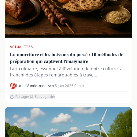
ACTUALITÉS
La nourriture et les boissons du passé : 10 méthodes de
préparation qui captivent l'imaginaire
L’art culinaire, essentiel à l’évolution de notre culture, a
franchi des étapes remarquables à trave...
Lucile Vandermeersch
·
5 juin 2025
·
9 min
Partager
Sauvegarder