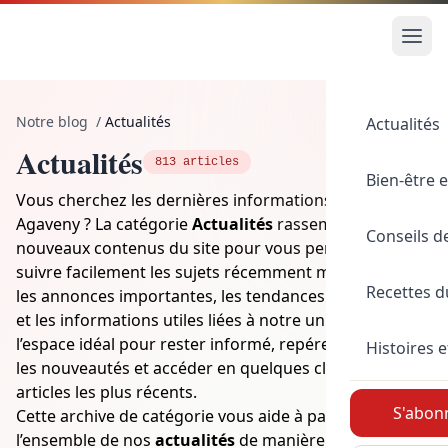
Notre blog
/
Actualités
Actualités
Actualités
813 articles
Bien-être e
Vous cherchez les dernières informations publiées sur
Agaveny ? La catégorie
Actualités
rassemble les
Conseils d
nouveaux contenus du site pour vous permettre de
suivre facilement les sujets récemment mis en ligne,
Recettes 
les annonces importantes, les tendances du moment
et les informations utiles liées à notre univers. C’est
l’espace idéal pour rester informé, repérer rapidement
Histoires e
les nouveautés et accéder en quelques clics aux
articles les plus récents.
S'abonn
Cette archive de catégorie vous aide à parcourir
l’ensemble de nos
actualités
de manière claire et