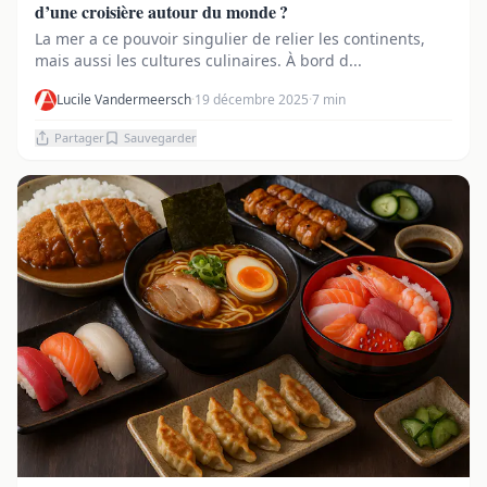
d’une croisière autour du monde ?
La mer a ce pouvoir singulier de relier les continents,
mais aussi les cultures culinaires. À bord d...
Lucile Vandermeersch
·
19 décembre 2025
·
7 min
Partager
Sauvegarder