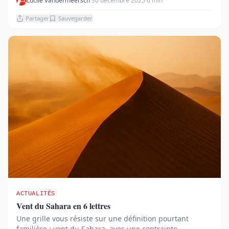
Lucile Vandermeersch
·
30 décembre 2025
·
6 min
Partager
Sauvegarder
ACTUALITÉS
Vent du Sahara en 6 lettres
Une grille vous résiste sur une définition pourtant
familière : vent du Sahara, avec une contrainte ...