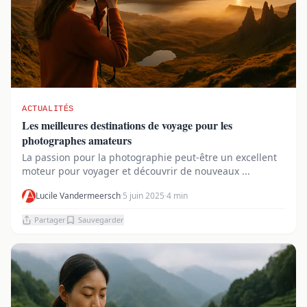
ACTUALITÉS
Les meilleures destinations de voyage pour les
photographes amateurs
La passion pour la photographie peut-être un excellent
moteur pour voyager et découvrir de nouveaux ...
Lucile Vandermeersch
·
5 juin 2025
·
4 min
Partager
Sauvegarder