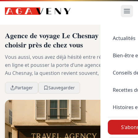
Agence de voyage Le Chesnay : laquelle
Actualités
choisir près de chez vous
Bien-être e
Vous aussi, vous avez déjà hésité entre réserver seul
en ligne et pousser la porte d’une agence de quartier ?
Conseils d
Au Chesnay, la question revient souvent, surtout
quand on veut un voyage bien ficelé sans ...
Partager
Sauvegarder
Recettes 
Histoires e
S'abonn