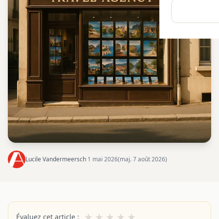
Lucile Vandermeersch
·
1 mai 2026
(maj. 7 août 2026)
★
★
★
★
★
Évaluez cet article :