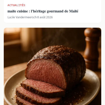
ACTUALITÉS
maite cuisine : l’héritage gourmand de Maïté
Lucile Vandermeersch
·
8 août 2026