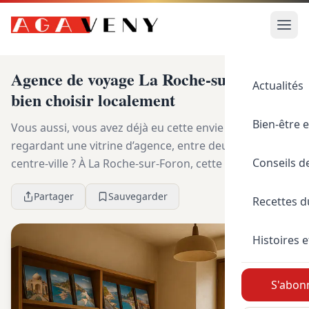
Agence de voyage La Roche-sur-Foron :
Actualités
bien choisir localement
Bien-être e
Vous aussi, vous avez déjà eu cette envie de partir en
regardant une vitrine d’agence, entre deux courses en
Conseils d
centre-ville ? À La Roche-sur-Foron, cette recherche est
très concrète : on veut un interlo...
Partager
Sauvegarder
Recettes 
Histoires e
S'abonn