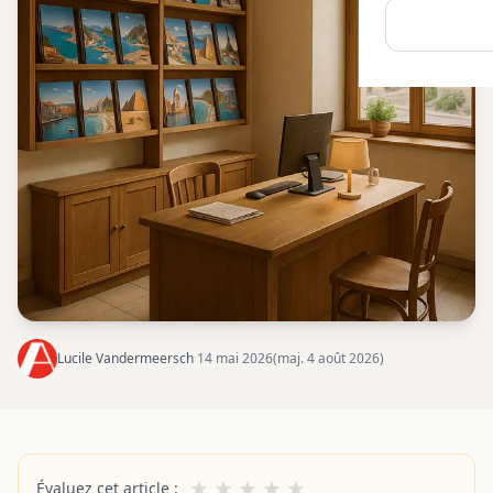
Lucile Vandermeersch
·
14 mai 2026
(maj. 4 août 2026)
★
★
★
★
★
Évaluez cet article :