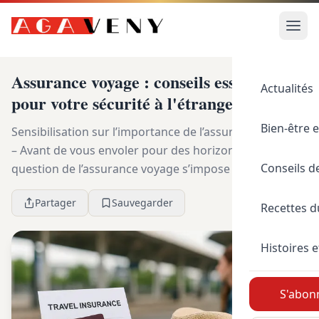
Assurance voyage : conseils essentiels
Actualités
pour votre sécurité à l'étranger
Bien-être e
Sensibilisation sur l’importance de l’assurance voyage
– Avant de vous envoler pour des horizons lointains, la
Conseils d
question de l’assurance voyage s’impose comme un
prérequis essentiel à votre sécurité à l...
Partager
Sauvegarder
Recettes 
Histoires e
S'abonn