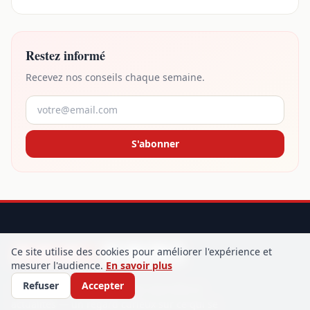
Restez informé
Recevez nos conseils chaque semaine.
S'abonner
Ce site utilise des cookies pour améliorer l'expérience et
mesurer l'audience.
En savoir plus
Refuser
Accepter
Voyages, cuisines du monde, bien-être et
actualités — un regard curieux sur ce qui se