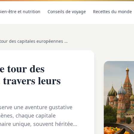
ien-être et nutrition
Conseils de voyage
Recettes du monde
Découverte gustative : le tour des capitales européennes à travers leurs spécialités culinaires
e tour des
 travers leurs
éserve une aventure gustative
thènes, chaque capitale
inaire unique, souvent héritée