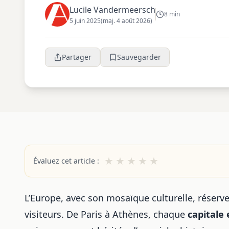
Lucile Vandermeersch
8 min
5 juin 2025
(maj. 4 août 2026)
Partager
Sauvegarder
★
★
★
★
★
Évaluez cet article :
L’Europe, avec son mosaïque culturelle, réserv
visiteurs. De Paris à Athènes, chaque
capitale