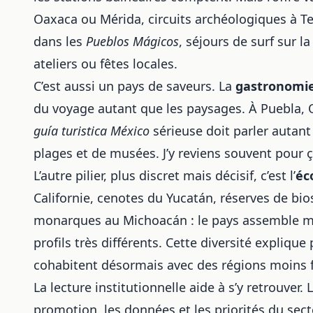
Oaxaca ou Mérida, circuits archéologiques à T
dans les
Pueblos Mágicos
, séjours de surf sur 
ateliers ou fêtes locales.
C’est aussi un pays de saveurs. La
gastronomi
du voyage autant que les paysages. À Puebla,
guía turistica México
sérieuse doit parler autant
plages et de musées. J’y reviens souvent pour ç
L’autre pilier, plus discret mais décisif, c’est l’
éc
Californie, cenotes du Yucatán, réserves de bio
monarques au Michoacán : le pays assemble me
profils très différents. Cette diversité explique
cohabitent désormais avec des régions moins fr
La lecture institutionnelle aide à s’y retrouver. 
promotion, les données et les priorités du secte