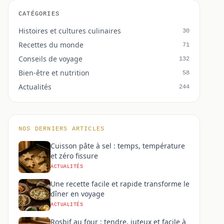
CATÉGORIES
Histoires et cultures culinaires
30
Recettes du monde
71
Conseils de voyage
132
Bien-être et nutrition
58
Actualités
244
NOS DERNIERS ARTICLES
Cuisson pâte à sel : temps, température
et zéro fissure
ACTUALITÉS
Une recette facile et rapide transforme le
dîner en voyage
ACTUALITÉS
Rosbif au four : tendre, juteux et facile à