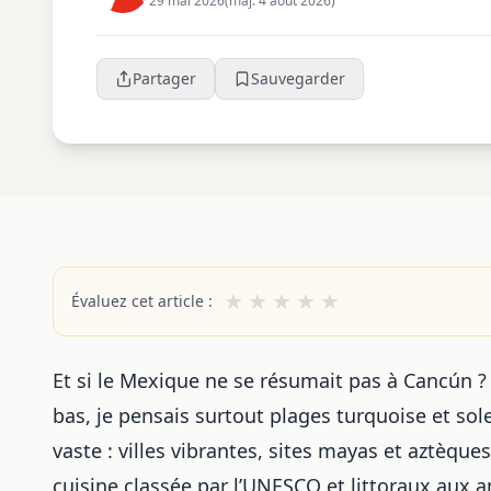
29 mai 2026
(maj. 4 août 2026)
Partager
Sauvegarder
★
★
★
★
★
Évaluez cet article :
Et si le Mexique ne se résumait pas à Cancún ? 
bas, je pensais surtout plages turquoise et solei
vaste : villes vibrantes, sites mayas et aztèq
cuisine classée par l’UNESCO et littoraux aux a