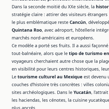
Dans la seconde moitié du XXe siècle, la
histor
stratégie claire : attirer des visiteurs étranger
le plus emblématique reste
Cancún
, développé
Quintana Roo
, avec aéroport, hôtellerie inté
marchés nord-américains et européens.
Ce modèle a porté ses fruits. Il a aussi façonné
tout-balnéaire, alors que le
tipo de turismo e
voyageurs cherchaient autre chose que la plag
en visibilité pour leurs centres historiques, leu
Le
tourisme culturel au Mexique
est devenu u
couches d’histoire très concrètes : villes coloni
sites archéologiques. Dans le
Yucatán
, l’attra
les haciendas, les cénotes, la cuisine yucatèque
plus ancrés.