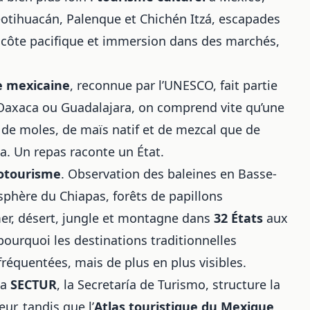
eotihuacán, Palenque et Chichén Itzá, escapades
la côte pacifique et immersion dans des marchés,
e mexicaine
, reconnue par l’UNESCO, fait partie
 Oaxaca ou Guadalajara, on comprend vite qu’une
 de moles, de maïs natif et de mezcal que de
a. Un repas raconte un État.
otourisme
. Observation des baleines en Basse-
sphère du Chiapas, forêts de papillons
r, désert, jungle et montagne dans
32 États
aux
 pourquoi les destinations traditionnelles
équentées, mais de plus en plus visibles.
La
SECTUR
, la Secretaría de Turismo, structure la
ur, tandis que l’
Atlas touristique du Mexique