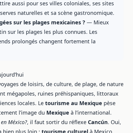
ire aussi pour ses villes coloniales, ses sites
serves naturelles et sa scène gastronomique.
gées sur les plages mexicaines ?
— Mieux
atin sur les plages les plus connues. Les
k-ends prolongés changent fortement la
jourd’hui
yages de loisirs, de culture, de plage, de nature
nt mégapoles, ruines préhispaniques, littoraux
riences locales. Le
tourisme au Mexique
pèse
rtement l’image du
Mexique
à l’international.
 en México?
, il faut sortir du réflexe
Cancún
. Oui,
a bien plus loin :
tourisme culturel
à Mexico,