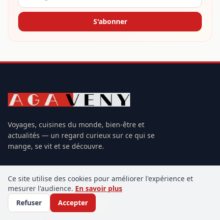
S'abonner
Voyages, cuisines du monde, bien-être et
actualités — un regard curieux sur ce qui se
mange, se vit et se découvre.
Ce site utilise des cookies pour améliorer l'expérience et
RUBRIQUES
mesurer l'audience.
En savoir plus
Refuser
Accepter
Histoires et cultures culinaires
30