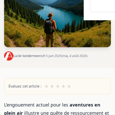
Lucile Vandermeersch
·
5 juin 2025
(maj. 4 août 2026)
★
★
★
★
★
Évaluez cet article :
L’engouement actuel pour les
aventures en
plein air
illustre une quête de ressourcement et