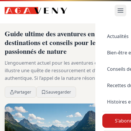
Guide ultime des aventures en plein air:
Actualités
destinations et conseils pour les
passionnés de nature
Bien-être e
L’engouement actuel pour les aventures en plein air
Conseils d
illustre une quête de ressourcement et d’aventure
authentique. Si l’appel de la nature résonne en nous,
Recettes 
c’est pour la promesse de bien-être et d’éva...
Partager
Sauvegarder
Histoires e
S'abonn