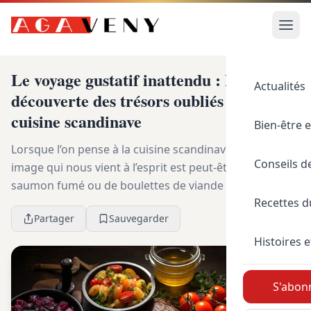
Le voyage gustatif inattendu : La
Actualités
découverte des trésors oubliés de la
cuisine scandinave
Bien-être e
Lorsque l’on pense à la cuisine scandinave, la première
Conseils d
image qui nous vient à l’esprit est peut-être celle d’un
saumon fumé ou de boulettes de viande suédoises.
Recettes 
Mais est-ce vraiment tout ce que ces c...
Partager
Sauvegarder
Histoires e
S'abonn