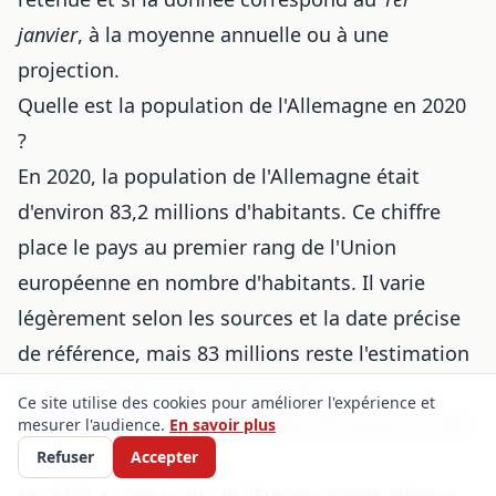
janvier
, à la moyenne annuelle ou à une
projection.
Quelle est la population de l'Allemagne en 2020
?
En 2020, la population de l'Allemagne était
d'environ 83,2 millions d'habitants. Ce chiffre
place le pays au premier rang de l'Union
européenne en
nombre d'habitants
. Il varie
légèrement selon les sources et la date précise
de référence, mais 83 millions reste l'estimation
la plus utilisée pour cette année.
Ce site utilise des cookies pour améliorer l'expérience et
Quel est le pays le plus peuplé d'Europe en 2020
mesurer l'audience.
En savoir plus
?
Refuser
Accepter
En 2020, si l'on parle de l'Europe géographique,