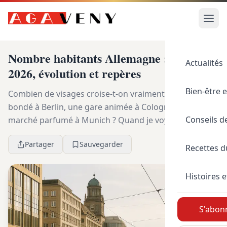
Nombre habitants Allemagne : chiffre
Actualités
2026, évolution et repères
Bien-être e
Combien de visages croise-t-on vraiment entre un quai
bondé à Berlin, une gare animée à Cologne et un
Conseils d
marché parfumé à Munich ? Quand je voyage en
Allemagne, cette impression de densité revient
Partager
Sauvegarder
souven...
Recettes 
Histoires e
S'abonn