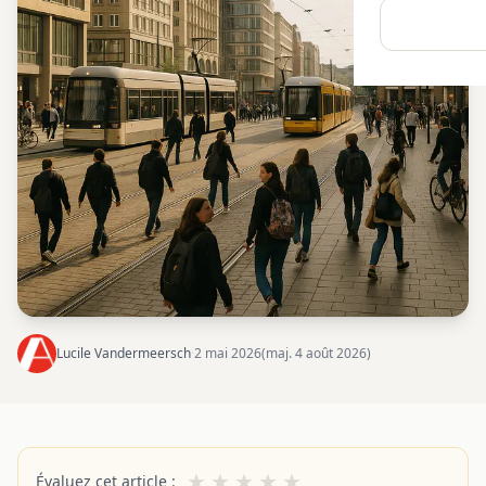
Lucile Vandermeersch
·
2 mai 2026
(maj. 4 août 2026)
★
★
★
★
★
Évaluez cet article :