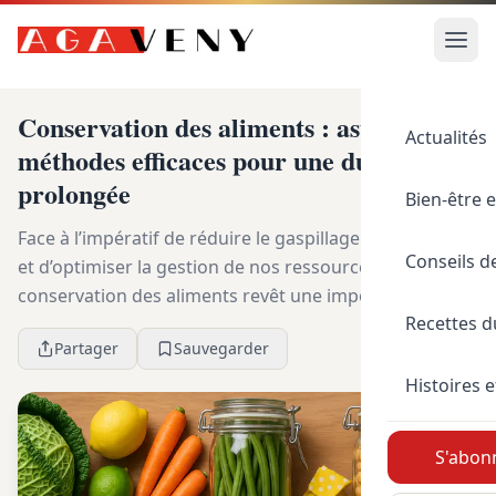
Conservation des aliments : astuces et
Actualités
méthodes efficaces pour une durée
prolongée
Bien-être e
Face à l’impératif de réduire le gaspillage alimentaire
Conseils d
et d’optimiser la gestion de nos ressources, la
conservation des aliments revêt une importance
Recettes 
capitale. Dans un contexte où la durabilité et le...
Partager
Sauvegarder
Histoires e
S'abonn