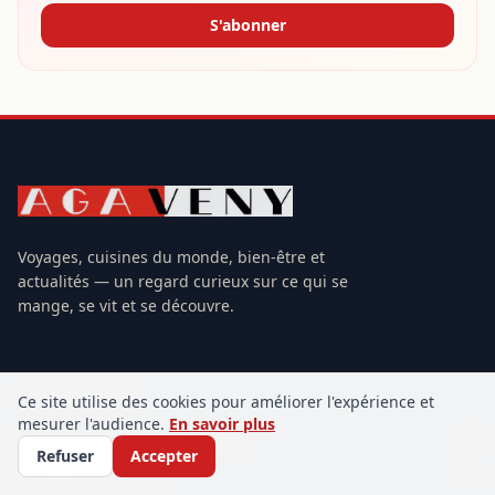
S'abonner
Voyages, cuisines du monde, bien-être et
actualités — un regard curieux sur ce qui se
mange, se vit et se découvre.
RUBRIQUES
Ce site utilise des cookies pour améliorer l'expérience et
mesurer l'audience.
En savoir plus
Histoires et cultures culinaires
30
Refuser
Accepter
Recettes du monde
71