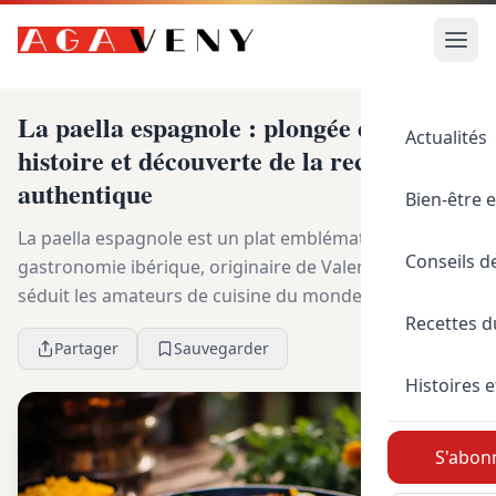
La paella espagnole : plongée dans son
Actualités
histoire et découverte de la recette
authentique
Bien-être e
La paella espagnole est un plat emblématique de la
Conseils d
gastronomie ibérique, originaire de Valence. Elle
séduit les amateurs de cuisine du monde entier,
Recettes 
curieux aussi de la gastronomie portugaise, par ses...
Partager
Sauvegarder
Histoires e
S'abonn