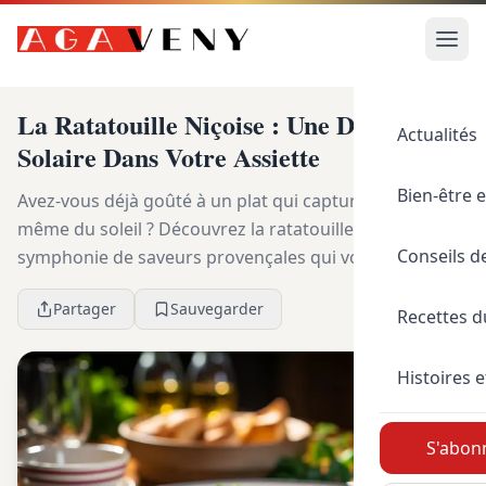
La Ratatouille Niçoise : Une Danse
Actualités
Solaire Dans Votre Assiette
Bien-être e
Avez-vous déjà goûté à un plat qui capture l’essence
même du soleil ? Découvrez la ratatouille niçoise, une
Conseils d
symphonie de saveurs provençales qui vous
transportera directement dans le sud-est de la Fr...
Partager
Sauvegarder
Recettes 
Histoires e
S'abonn