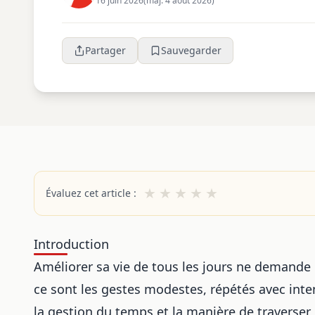
16 juin 2026
(maj. 4 août 2026)
Partager
Sauvegarder
★
★
★
★
★
Évaluez cet article :
Introduction
Améliorer sa vie de tous les jours ne demand
ce sont les gestes modestes, répétés avec inte
la gestion du temps et la manière de traverse