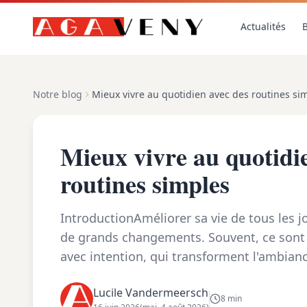
Actualités
B
Notre blog
Mieux vivre au quotidien avec des routines si
Mieux vivre au quotidi
routines simples
IntroductionAméliorer sa vie de tous les 
de grands changements. Souvent, ce sont 
avec intention, qui transforment l'ambian
temps et la manière de traverser une s...
Lucile Vandermeersch
8 min