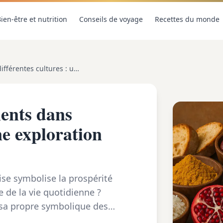
ien-être et nutrition
Conseils de voyage
Recettes du monde
La symbolique des aliments dans différentes cultures : une exploration fascinante
ents dans
ne exploration
ise symbolise la prospérité
e de la vie quotidienne ?
a sa propre symbolique des
..