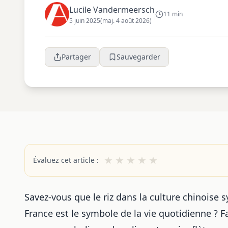
Lucile Vandermeersch
11 min
5 juin 2025
(maj. 4 août 2026)
Partager
Sauvegarder
★
★
★
★
★
Évaluez cet article :
Savez-vous que le riz dans la culture chinoise 
France est le symbole de la vie quotidienne ? F