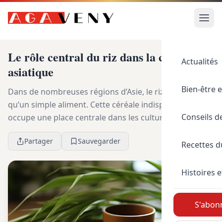
Le rôle central du riz dans la culture
Actualités
asiatique
Bien-être e
Dans de nombreuses régions d’Asie, le riz est bien plus
qu’un simple aliment. Cette céréale indispensable
Conseils d
occupe une place centrale dans les cultures et les
traditions des peuples asiatiques. Au-delà ...
Partager
Sauvegarder
Recettes 
Histoires e
S'abonn