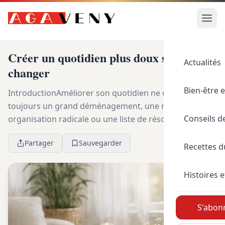
Créer un quotidien plus doux sans tout
Actualités
changer
Bien-être e
IntroductionAméliorer son quotidien ne demande pas
toujours un grand déménagement, une nouvelle
Conseils d
organisation radicale ou une liste de résolutions
impossible à tenir. Souvent, ce sont les détails répét...
Partager
Sauvegarder
Recettes 
Histoires e
S'abonn