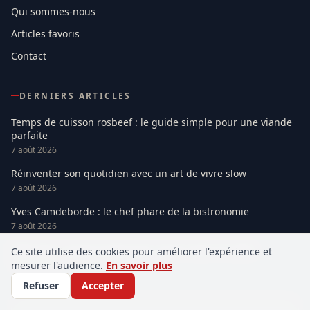
Qui sommes-nous
Articles favoris
Contact
DERNIERS ARTICLES
Temps de cuisson rosbeef : le guide simple pour une viande
parfaite
7 août 2026
Réinventer son quotidien avec un art de vivre slow
7 août 2026
Yves Camdeborde : le chef phare de la bistronomie
7 août 2026
Vélib Paris : guide simple pour rouler malin en 2026
Ce site utilise des cookies pour améliorer l'expérience et
6 août 2026
mesurer l'audience.
En savoir plus
Refuser
Accepter